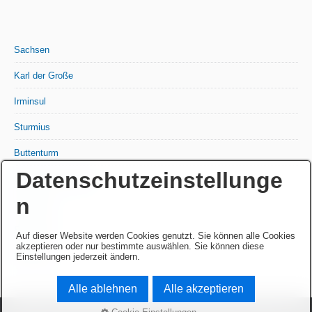
Sachsen
Karl der Große
Irminsul
Sturmius
Buttenturm
Datenschutzeinstellunge
Siegfried - Arminius
n
Wittekind
Segestes
Auf dieser Website werden Cookies genutzt. Sie können alle Cookies
akzeptieren oder nur bestimmte auswählen. Sie können diese
Eresburg
Einstellungen jederzeit ändern.
Alle ablehnen
Alle akzeptieren