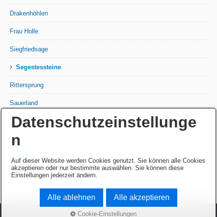
Drakenhöhlen
Frau Holle
Siegfriedsage
›
Segestessteine
Rittersprung
Sauerland
Datenschutzeinstellunge
Königsborn
n
Wittekind
Prangergeschichten
Auf dieser Website werden Cookies genutzt. Sie können alle Cookies
akzeptieren oder nur bestimmte auswählen. Sie können diese
Nachtwächtergeschichten
Einstellungen jederzeit ändern.
Alle ablehnen
Alle akzeptieren
Cookie-Einstellungen
© 2020 - 2026 Die Sagen im Historischen Obermarsberg -
Webseite